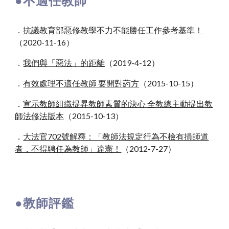
●不適任教師
．
抗議教育部惡修教學不力不能勝任工作參考基準！
（2020
-
11
-
16）
．
我們與「惡法」的距離
（2019
-
4
-
12）
．
有效處理不適任教師 要開對葯方
（2015
-
10
-
15）
．
宣示教師組織提昇教師素質的決心 全教總主動提出教
師法修法版本
（2015
-
10
-
13）
．
大法官702號解釋：「教師法規定行為不檢有損師道
者，不得聘任為教師」違憲！
（2012
-
7
-
27）
●教師評鑑