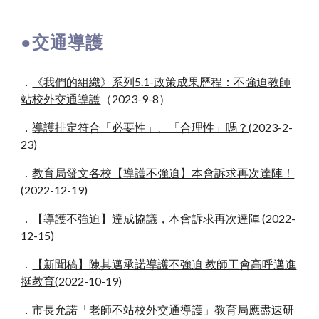
●
交通導護
．
《我們的組織》系列5.1-政策成果歷程：不強迫教師
站校外交通導護
（2023-9-8）
．
導護排定符合「必要性」、「合理性」嗎？
(2023-2-
23)
．
教育局發文各校【導護不強迫】本會訴求再次達陣！
(2022-12-19)
．
【導護不強迫】達成協議，本會訴求再次達陣
(2022-
12-15)
．
【新聞稿】陳其邁承諾導護不強迫 教師工會高呼邁進
挺教育
(2022-10-19)
．
市長允諾「老師不站校外交通導護」教育局應盡速研