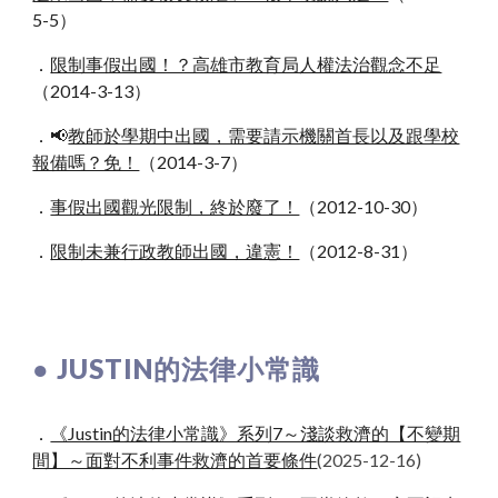
5
-
5
）
．
限制事假出國！？高雄市教育局人權法治觀念不足
（2014-3-13）
．📢
教師於學期中出國，需要請示機關首長以及跟學校
報備嗎？免！
（2014-3-7）
．
事假出國觀光限制，終於廢了！
（2012-10-30）
．
限制未兼行政教師出國，違憲！
（2012-8-31）
● JUSTIN的法律小常識
．
《Justin的法律小常識》系列7～淺談救濟的【不變期
間】～面對不利事件救濟的首要條件
(2025-12-16)