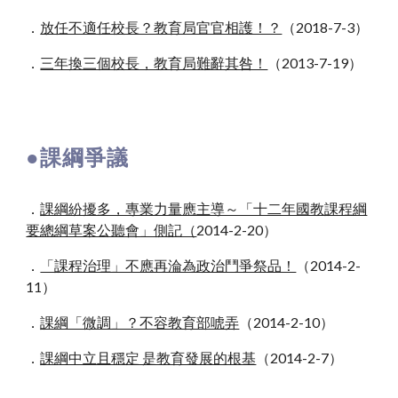
．
放任不適任校長？教育局官官相護！？
（2018-7-3）
．
三年換三個校長，教育局難辭其咎！
（2013-7-19）
●
課綱爭議
．
課綱紛擾多，專業力量應主導～「十二年國教課程綱
要總綱草案公聽會」側記（
2014-2-20）
．
「課程治理」不應再淪為政治鬥爭祭品！
（2014-2-
11）
．
課綱「微調」？不容教育部唬弄
（2014
-
2
-
1
0
）
．
課綱中立且穩定 是教育發展的根基
（2014-2-7）