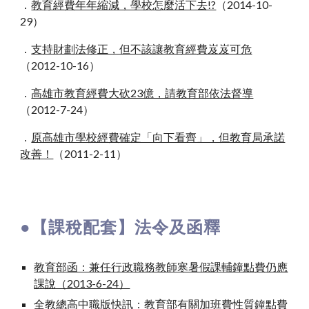
．
教育經費年年縮減，學校怎麼活下去!?
（2014-10-
29）
．
支持財劃法修正，但不該讓教育經費岌岌可危
（2012-10-16）
．
高雄市教育經費大砍23億，請教育部依法督導
（2012-7-24）
．
原高雄市學校經費確定「向下看齊」，但教育局承諾
改善！
（2011-2-11）
●
【課稅配套】法令及函釋
教育部函：兼任行政職務教師寒暑假課輔鐘點費仍應
課說（2013-6-24）
全教總高中職版快訊：教育部有關加班費性質鐘點費