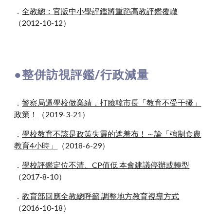
．
全教總：官版中小學評鑑將重蹈高教評鑑覆轍
（2012
-
10
-
12）
●
整併訪視評鑑/行政減量
．
警察局逼學校做業績，打臉韓市長「教育不受干擾」
政策！
（2019-3-21）
．
學校教育不該是政策失靈的遮羞布！～論「強制食農
教育4小時」
（2018-6-29）
．
學校評鑑定位不清、CP值低 本會建議停辦或轉型
（2017-8-10）
．
教育部回應全教總呼籲 調整地方教育視導方式
（2016-10-18）