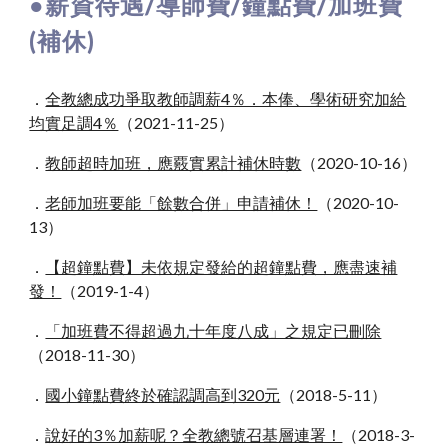
●薪資待遇/導師費/鐘點費/加班費
(補休)
．
全教總成功爭取教師調薪4％．本俸、學術研究加給
均實足調4％
（2021-11-25）
．
教師超時加班，應覈實累計補休時數
（2020-10-16）
．
老師加班要能「餘數合併」申請補休！
（2020-10-
13）
．
【超鐘點費】未依規定發給的超鐘點費，應盡速補
發！
（2019-1-4）
．
「加班費不得超過九十年度八成」之規定已刪除
（2018-11-30）
．
國小鐘點費終於確認調高到320元
（2018-5-11）
．
說好的3％加薪呢？全教總號召基層連署！
（2018-3-