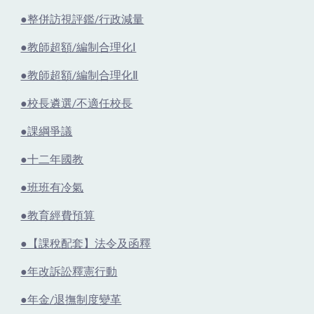
●整併訪視評鑑/行政減量
●教師超額/編制合理化Ⅰ
●教師超額/編制合理化Ⅱ
●校長遴選/不適任校長
●課綱爭議
●十二年國教
●班班有冷氣
●教育經費預算
●【課稅配套】法令及函釋
●年改訴訟釋憲行動
●年金/退撫制度變革