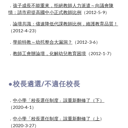
．
孩子成長不能重來，拒絕教師人力派遣～向議會陳
情：請市府提高國中小正式教師比例
（2012
-
5
-
9）
．
論壇共識：儘速降低代課教師比例，維護教育品質！
（2012
-
4
-
23）
．
學前特教～幼托整合大漏洞？
（2012
-
3
-
6）
．
教師工會辦論壇，化解幼兒教育困境
（2012
-
1
-
7）
●
校長遴選/不適任校長
．
中小學「校長選任制度」該重新翻修了（下）
（2020-4-1）
．
中小學「校長選任制度」該重新翻修了（上
）
（2020-3-27）