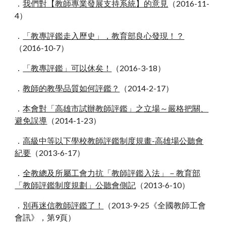
．
我們對【教師專業發展支持系統】的意見
（2016
-
11
-
4）
．
「教專評鑑走入歷史」，教育部良心發現！？
（2016
-
10
-
7）
．
「教專評鑑」可以休矣！
（2016
-
3
-
18）
．
教師的教學品質如何評鑑？
（2014
-
2
-
17）
．
本會對「高雄市試辦教師評鑑」之立場～嚴格把關、
避免誤導
（2014
-
1
-
23）
．
高級中等以下學校教師評鑑制度規畫-高雄場公聽會
紀要
（2013
-
6
-
17）
．
全教總及所屬工會力抗「教師評鑑入法」－教育部
「教師評鑑制度規劃」公聽會側記
（2013
-
6
-
10）
．
別再迷信教師評鑑了！
（2013
-
9
-
25《全國教師工會
會訊》，第9頁）