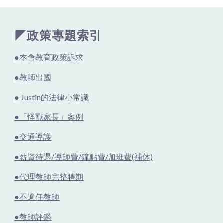
◤政策專題索引
●本會教育政策訴求
●教師出國
● Justin的法律小常識
●「怪獸家長」案例
●交通導護
●薪資待遇/導師費/鐘點費/加班費(補休)
●代理教師完整聘期
●不適任教師
●教師評鑑