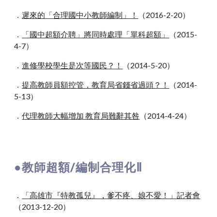
．
遲來的「合理國中小教師編制」！
（2016-2-20）
．
「國中超額介聘」將同時處理「單科超額」
（2015-
4-7）
．
進修學校學生是次等國民？！
（2014
-
5
-
20）
．
提高教師員額控管，教育局省錢省過頭？！
（2014
-
5
-
13）
．
代理教師大幅增加 教育局難辭其咎
（2014
-
4
-
24）
●教師超額/編制合理化Ⅱ
．
「高雄市『特教孤兒』，爹不疼、娘不愛！」記者會
（2013-12
-
20）