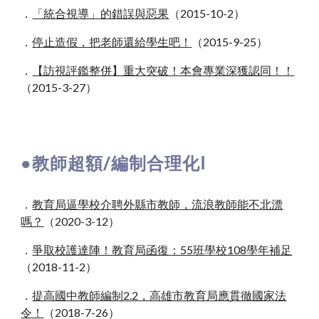
．
「統合視導」的錯誤與惡果
（2015-10-2）
．
停止造假，把老師還給學生吧！
（2015-9-25）
．
【訪視評鑑整併】重大突破！本會專業深獲認同！！
（2015-3-27）
●
教師超額/編制合理化Ⅰ
．
教育局逼學校介聘外縣市教師，流浪教師能不北漂
嗎？
（2020-3-12）
．
爭取校護達陣！教育局函復：55班學校108學年補足
（2018-11-2）
．
提高國中教師編制2.2，高雄市教育局應貫徹國家法
令！
（2018-7-26）