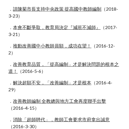
．
請陳菊市長支持中央政策 提高國中教師編制
（2018-
3
-
23）
．
本會不斷爭取，教育局決定『減班不減師』
（2017
-
3
-
21）
．
推動改善國中小教師員額，成功在望！
（2016
-
12
-
2）
．
改善教育品質，「提高編制」才是解決問題的根本之
道！
（2016-5-6）
．
解決超額不安，「改善編制」才是根本
（2016-4-
29）
．
改善教師編制 全教總與地方工會再度聯手出擊
（2016-4-15）
．
消除「超師聘代」，教師工會要求市府拿出誠意
（2016-3-30）