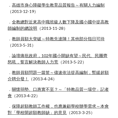
．
高雄市身心障礙學生教育品質報告～有關人力編制
（2013
-
12
-
19）
．
全教總對近來高中職班級人數下降及國小國中提高教
師編制的總說明
（2013
-
11
-
28）
．
教師員額大突破～特教先達陣！其他部分指日可待
（2013
-
5
-
31）
．
論壇痛批政府，102年國小開缺有望～民代、民團齊
怒吼，誓言解決教師人力荒
（2013
-
5
-
22）
．
教師員額問題一籮筐～儘速依法提高編制，暫緩超額
介聘分發！
（2013
-
4
-
24）
．
關懷弱勢、口惠實不至？～「特教品質一場空」記者
會
（2013
-
4
-
22）
．
保障超額教師工作權，也應兼顧學校辦學需求～本會
對「學校開超額教師缺」的意見
（2013
-
3
-
25）