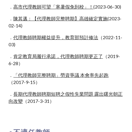
．
高市代理教師可望「寒暑假免到校」！
(2023-06-30)
．
陳其邁：【代理教師完整聘期】高雄確定實施
(2023-
02-14)
．
代理教師聘期權益提升，教育部預計修法
（2022-11-
03)
．
肯定教育局履行承諾，代理教師聘期更正了
（2019-
6-28）
．
「代理教師完整聘期」勞資爭議 本會率先起跑
（2017-9-15）
．
長期代理教師聘期短聘之假性失業問題 露出曙光朝正
向改變
（2017-3-31）