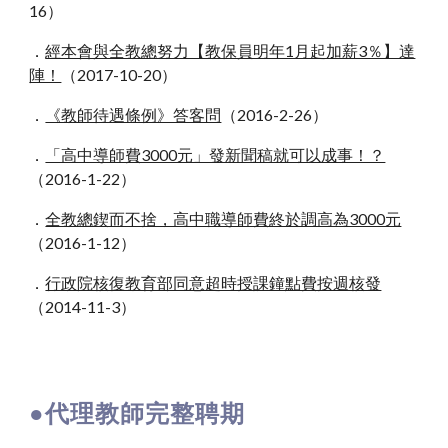
16）
．
經本會與全教總努力【教保員明年1月起加薪3％】達
陣！
（2017-10-20）
．
《教師待遇條例》答客問
（2016-2-26）
．
「高中導師費3000元」發新聞稿就可以成事！？
（2016-1-22）
．
全教總鍥而不捨，高中職導師費終於調高為3000元
（2016-1-12）
．
行政院核復教育部同意超時授課鐘點費按週核發
（2014-11-3）
●代理教師完整聘期