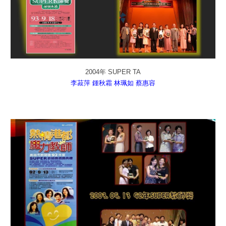
2004年 SUPER TA
李菽萍
鍾秋霜
林珮如
蔡惠容