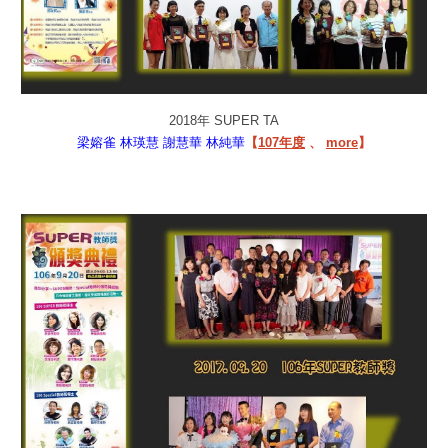
2018年 SUPER TA
梁嫆雀
林瑛慧
謝慧華
林純華
【
107年度
、
more
】