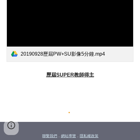
20190928歷屆PW+SU影像5分鐘.mp4
歷屆
SUPER教師得主
聯繫我們
．
網站導覽
．
隱私權政策