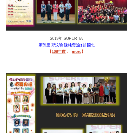
2019年 SUPER TA
廖芳慶
鄭汶瑜
陳純瑩(全)
許國忠
【
108年度
、
more
】