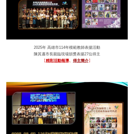
202
5
年 高雄市11
4
年模範教師表揚活動
陳其邁市長親臨現場頒獎表揚2
7
位得主
【
精彩活動報導
、
得主簡介
】