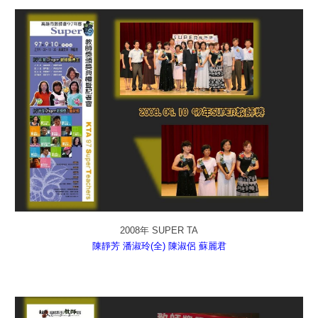
2008年 SUPER TA
陳靜芳
潘淑玲(全)
陳淑侶
蘇麗君