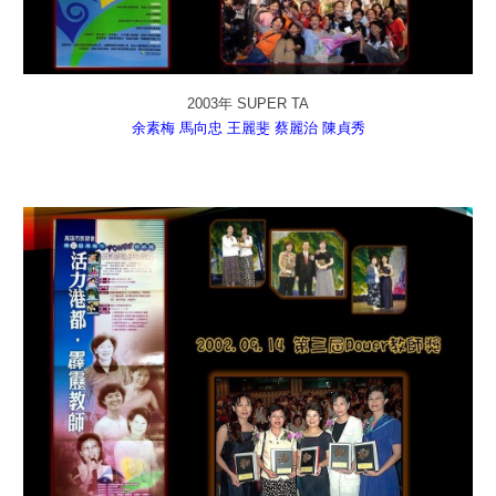
2003年 SUPER TA
余素梅
馬向忠
王麗斐
蔡麗治
陳貞秀