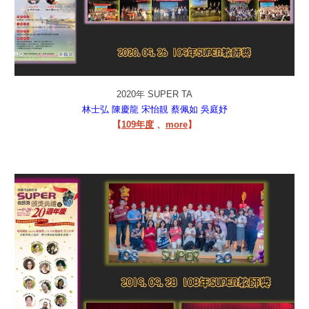
2020年 SUPER TA
林士弘
陳慶龍
宋怡靚
蔡佩如
吳庭妤
【
109年度
、
more
】