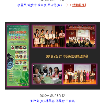
【100
】
李麗凰
簡妙津
張家慶
蔡淑芬(全)
活動報導
2010年 SUPER TA
劉文如(全)
林美惠
傅鳳戀
王睿琪