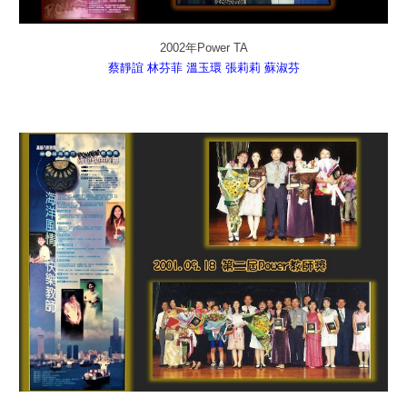
2002年Power TA
蔡靜誼
林芬菲
溫玉環
張莉莉
蘇淑芬