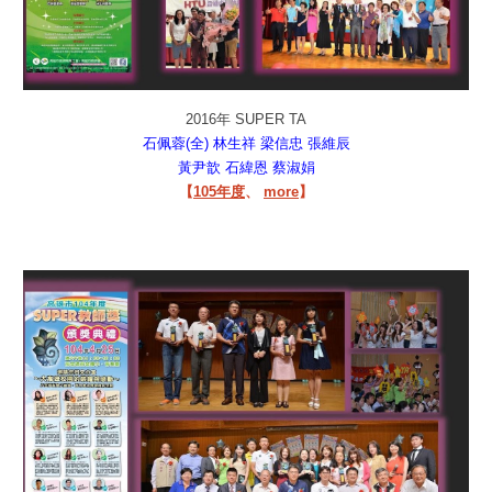
2016年 SUPER TA
石佩蓉(全)
林生祥
梁信忠
張維辰
黃尹歆
石緯恩
蔡淑娟
【
105年度
、
more
】