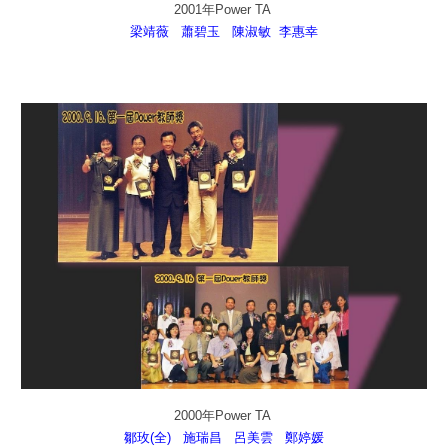
2001年Power TA
梁靖薇
蕭碧玉
陳淑敏
李惠幸
2000年Power TA
鄒玫(全)
施瑞昌
呂美雲
鄭婷媛