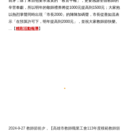
前茅；除了來自他要求落實的「教育平權」，更要感謝全體教師的
辛苦奉獻，所以明年的敬師禮券將從1000元提高到1500元；大家抱
以熱烈掌聲同時出現「市長2000」的陣陣加碼聲，市長從善如流表
示「在預算許可下，明年提高到2000元」，並祝大家教師節快樂。
...【
精彩活動報導
】
2024-9-27
教師節前夕，【高雄市教師職業工會113年度模範教師頒