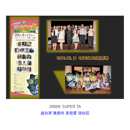
2009年 SUPER TA
趙自屏
陳惠玲
黃慈愛
張怡芸