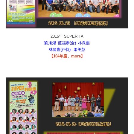
2015年 SUPER TA
劉旭燿
莊福泰(全)
林良燕
林健豐(評特)
蕭美慧
【
104年度
、
more
】