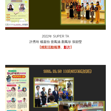
2022年 SUPER TA
楊嘉怡
曾鳳涵
許秀玲
顏鳳珍
張韶瑩
【
精彩活動報導
、
影片
】