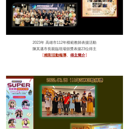
2023
年
高雄市112年模範教師表揚
活動
陳其邁市長親臨現場頒獎表揚23位得主
【
精彩活動報導
、
得主簡介
】