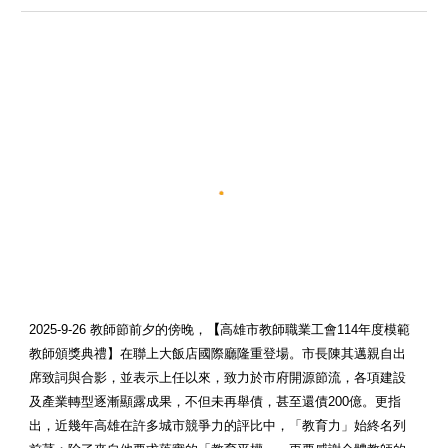
2025-9-26
教師節前夕的傍晚
，
【
高雄市教師職業工會114年度模範
教師頒獎典禮】在聯上大飯店國際廳隆重登場。市長陳其邁親自出
席致詞與合影，並表示上任以來，致力於市府開源節流，各項建設
及產業轉型逐漸顯露成果，不但未再舉債，甚至還債200億。更指
出，近幾年高雄在許多城市競爭力的評比中，「教育力」始終名列