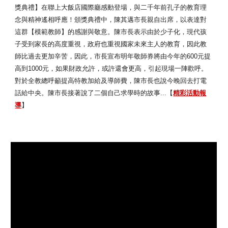
獎典禮】在聯上大飯店國際廳感動登場，與二千年前孔子的教育理
念與精神遙相呼應！頒獎典禮中，陳其邁市長親自出席，以表達對
這群【模範教師】的感謝與敬意。陳市長表示由於少子化，現代孩
子受到家長的高度重視，政府也重視國家未來主人的教育，因此教
師比過去更加辛苦，因此，市長宣布明年敬師券將由今年的600元提
高到1000元，如果財政允許，或許還會更高，引起現場一陣歡呼。
對於全教總呼籲提高特教加給及導師費，陳市長也說今晚回去打電
話給中央。陳市長接著說了二個自己求學時的故事...【
精彩活動報
導
】