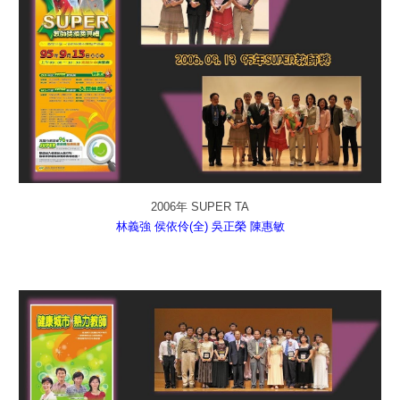
2006年 SUPER TA
林義強
侯依伶(全)
吳正榮
陳惠敏