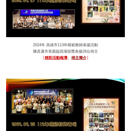
202
4
年 高雄市11
3
年模範教師表揚活動
陳其邁市長親臨現場頒獎表揚2
6
位得主
【
精彩活動報導
、
得主簡介
】