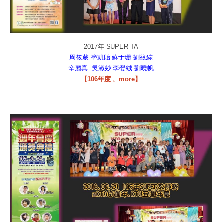
2017年 SUPER TA
周筱葳
塗凱貽
蘇于珊
劉紋綜
辛麗真
吳淑妙
李嫈絨
劉曉帆
【
106年度
、
more
】