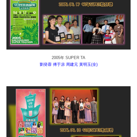
2005年 SUPER TA
劉癸蓉
傅于凉
周建元
黃明玉(全)