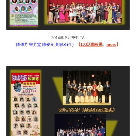
2014年 SUPER TA
陳傳芳
曾芳雯
陳俊良
黃敏玲(全)
【
103活動報導
、
more
】