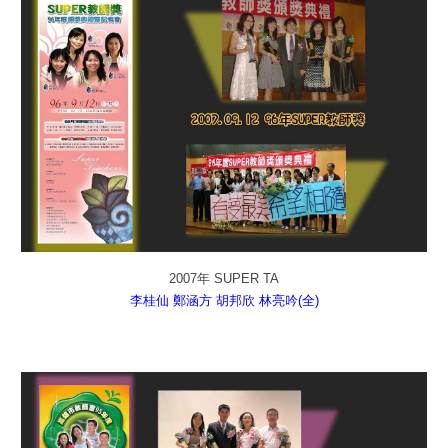
2007年 SUPER TA
李桂仙
鄭涵方
胡邦欣
林亮吟(全)