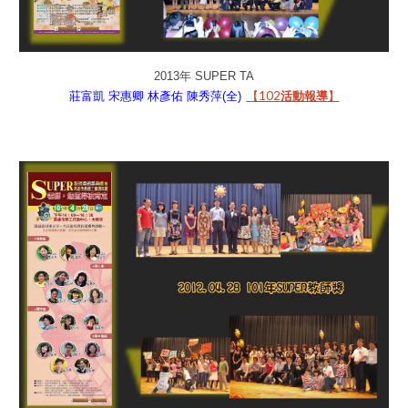
2013年 SUPER TA
【102
】
莊富凱
宋惠卿
林彥佑
陳秀萍(全)
活動報導