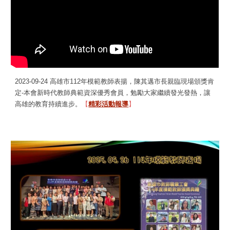
2023-09-24 高雄市112年模範教師表揚
，
陳其邁市長親臨現場頒獎肯
定-本會新時代教師典範資深優秀會員，勉勵大家繼續發光發熱，讓
高雄的教育持續進步。
【
精彩活動報導
】