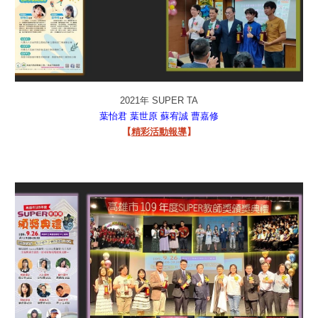
2021年 SUPER TA
葉怡君
葉世原
蘇宥誠
曹嘉修
【
精彩活動報導
】