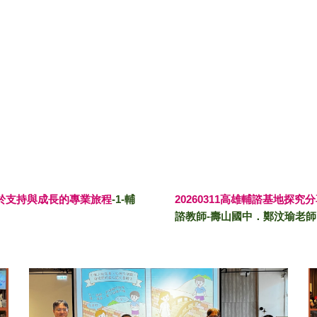
於支持與成長的專業旅程
-1-輔
20260311高雄輔諮基地探
諮教師-
壽山
國中．
鄭汶瑜
老師