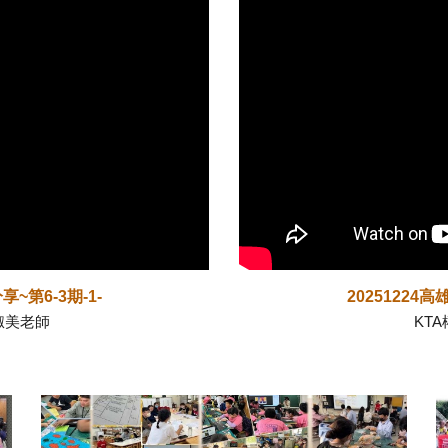
第6-3期-1-
20251224
高雄
淑美老師
KT