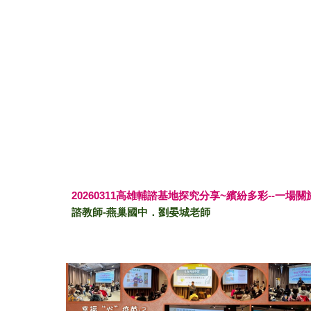
202
6
031
1
高雄輔諮基地探
究
分享~
繽紛多彩
--
一場關
諮教師-
燕巢國中
．
劉晏城
老師