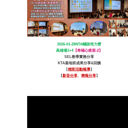
2026-01-2
8
NTA輔諮培力營
高雄場3+4
【幸福心疫苗-
2
】
SEL教學實務分享
KTA基地班成果分享&回饋
【
精彩活動報導
】
【
影音分享
、
簡報分享
】