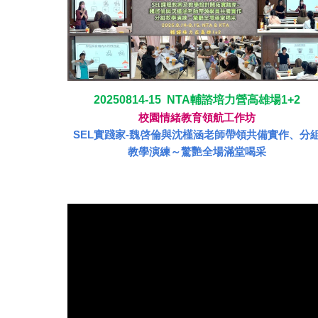
20250814-15 NTA輔諮培力營高雄場1+2
校園情緒教育領航工作坊
SEL實踐家-魏啓倫與沈槿涵老師帶領共備實作、分
教學演練～驚艷全場滿堂喝采