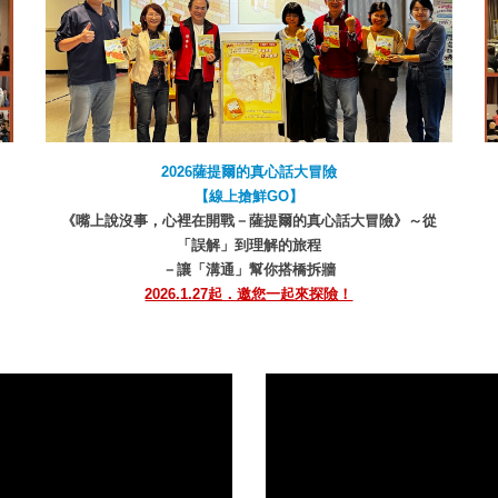
2026薩提爾的真心話大冒險
【線上搶鮮GO】
《嘴上說沒事，心裡在開戰－薩提爾的真心話大冒險》～從
「誤解」到理解的旅程
－讓「溝通」幫你搭橋拆牆
2026.1.27起．邀您一起來探險！