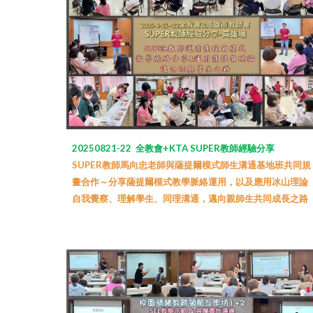
202
50821-22
全教會+KTA SUPER教師經驗分享
SUPER教師馬向忠老師與薩提爾模式師生溝通基地班共同規
畫合作～分享薩提爾模式教學脈絡
運用
，以及應用冰山理論
自我覺察、理解學生、同理溝通，邁向親師生共同成長之路