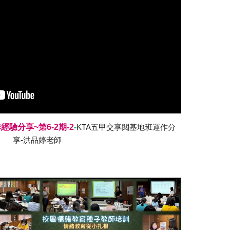
驗分享~第6-2期-
2
-
KTA
五甲交享閱
基地班運作分
享-
洪品婷
老師