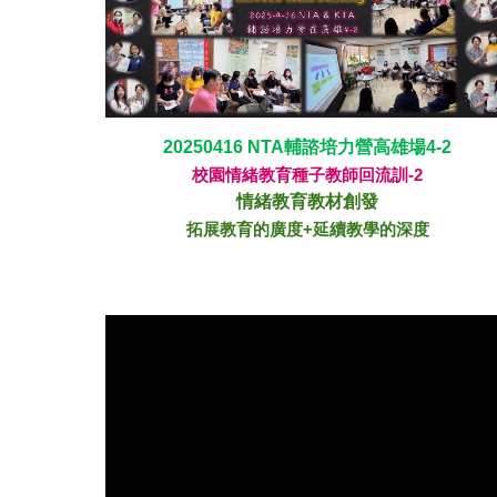
202
50416
NTA輔諮培力營高雄場
4
-2
校園情緒教育種子教師回流訓-2
情緒教育
教材創發
拓展教育的廣度+延續教學的深度