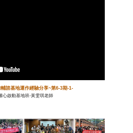
輔諮基地運作經驗分享~第6-3期-1-
A權心啟動基地班
-黃雯琪老師