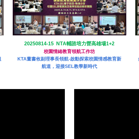
20250814-15 NTA輔諮培力營高雄場1+2
校園情緒教育領航工作坊
KTA董書攸副理事長領航-啟動探索校園情感教育新
組
航道，迎接SEL教學新時代