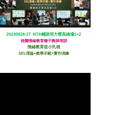
20240826-27 NTA輔諮培力營高雄場1+2
校園情緒教育種子教師培訓
情緒教育從小扎根
SEL理論+教學示範+實作演練