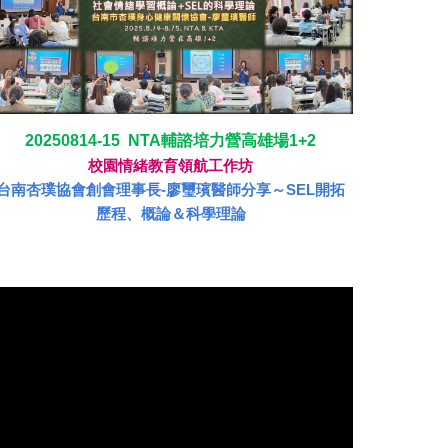
20250814-15 NTA輔諮培力營高雄場1+2
校園情緒教育領航工作坊
台南杏璞協會創會理事長-廖璽璸醫師分享～SEL開拓
歷程、概論＆科學理論