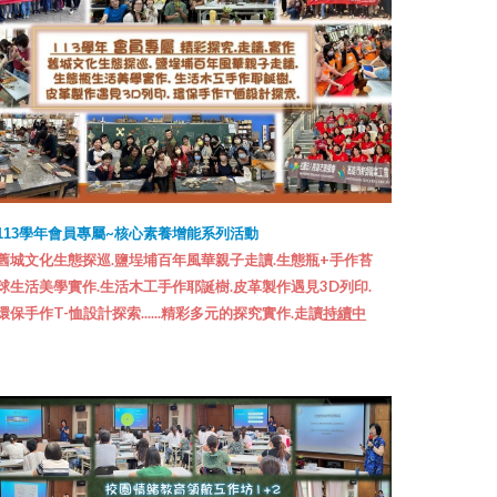
會員專屬~核心素養增能系列活動
113學年
舊城文化生態探巡.鹽埕埔百年風華親子走讀.生態瓶+手作苔
球生活美學實作.生活木工手作耶誕樹.皮革製作遇見3D列印.
環保手作T-恤設計探索......精彩多元的探究
實作
.走讀
持續中