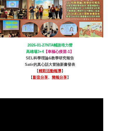
2026-01-27NTA輔諮培力營
高雄場3+4
【幸福心疫苗-1】
SEL科學理論&教學研究報告
Satir的真心話大冒險新書發表
【
精彩活動報導
】
【
影音分享
、
簡報分享
】