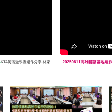
-
202
50611
高雄輔諮基地運作經
KTA
河濱遊學團
運作分享-
林家