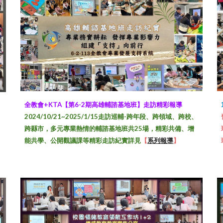
全教會+KTA【第6-2期高雄輔諮基地班】走訪精彩報導
2024/10/21~2025/1/15走訪巡輔-跨年段、跨領域、跨校、
跨縣市，多元專業熱情的輔諮基地班共25場，精彩共備、增
能共學、公開觀議課等精彩走訪紀實詳見
【
系列報導
】