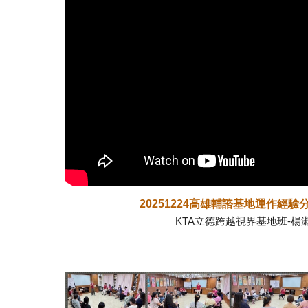
20251224
高雄輔諮基地運作經驗分享~
KTA立德跨越視界基地班
-楊