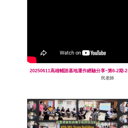
20250611
高雄輔諮基地運作經驗分享~第6-2期-
2
民
老師