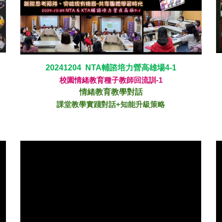
202
41204
NTA輔諮培力營高雄場
4-1
校園情緒教育種子教師回流訓-1
情緒教育
教學對話
課堂教學實踐對話+知能升級策略