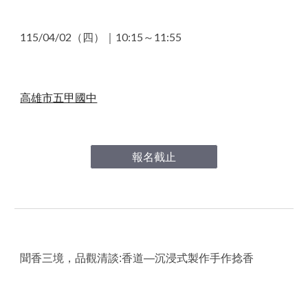
115/0
4
/
02
（
四
）｜1
0
:
15
～1
1
:
55
高雄市
五甲國中
報名截止
聞香三境，品
觀
清談:香道—沉浸式製作手作捻香