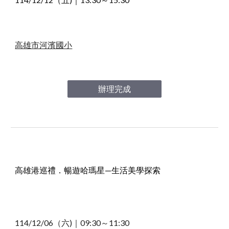
高雄市河濱國小
辦理完成
高雄港巡禮．暢遊哈瑪星—生活美學探索
114/
12
/
06
（六
)
｜09
:30～11:30