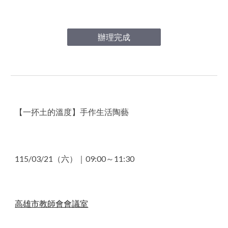
辦理完成
【一抔土的溫度】手作生活陶藝
11
5
/0
3
/
21
（
六
）｜
09
:
0
0～1
1
:
3
0
高雄市教師會會議室