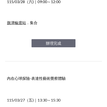
11
5
/
03
/
28
（六)｜
09
:00～1
2
:00
旗津輪渡站
．
集合
辦理完成
內在心球探險-表達性藝術覺察體驗
115/03/27（五)｜13
:30～15:30