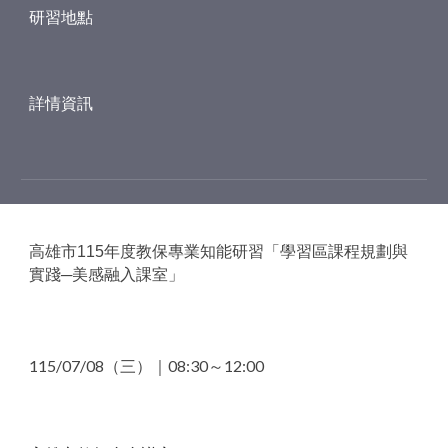
研習地點
詳情
資訊
高雄市115年度教保專業知能研習「學習區課程規劃與
實踐─美感融入課室」
115/0
7
/08
（三）｜
08
:
3
0～1
2
:
0
0