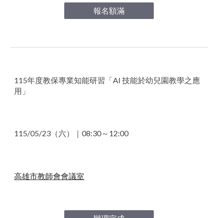
報名額滿
115
年度教保專業知能研習「
AI 技能於幼兒園教學之應
用
」
115/0
5
/
23
（
六
）｜
08
:30～1
2
:
00
高雄市教師會會議室