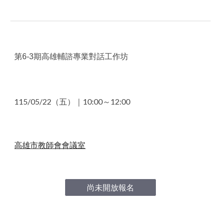
第6-3期高雄輔諮專業對話工作坊
115/0
5
/
22
（
五
）｜1
0
:
0
0～1
2
:
0
0
高雄市教師會會議室
尚未開放報名