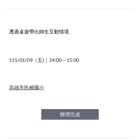
透過桌遊帶出師生互動情境
11
5
/
01/09
（
五)
｜
14
:
00
～1
5
:
00
高雄市
民權國小
辦理完成