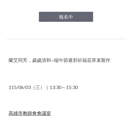
報名中
蘭艾同芳，歲歲清和--端午節避邪祈福花草束製作
115/06
/03
（三）｜13
:30～15:30
高雄市教師會會議室