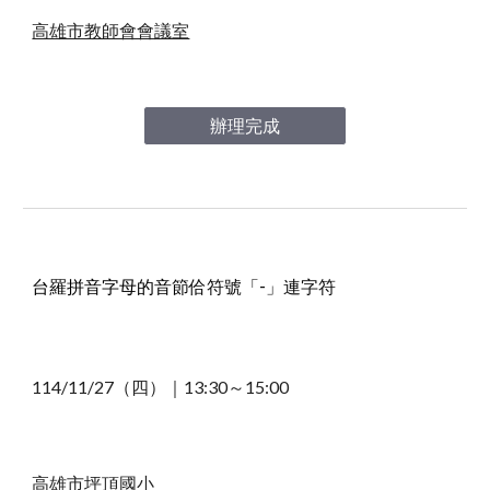
高雄市教師會會議室
辦理完成
台羅拼音字母的音節
佮符號「-」連字符
114/1
1
/
27
（
四
）｜
13
:
3
0～1
5
:00
高雄市
坪頂國小