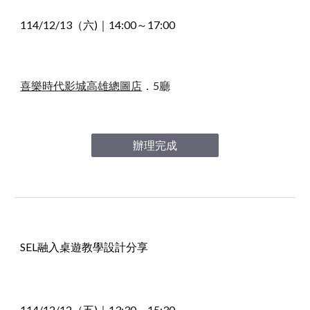
114/12
/
13
（六)｜
14
:
0
0～1
7
:
0
0
喜樂時代影城高雄總圖店
．5廳
辦理完成
SEL融入桌遊教學設計分享
114/12/12（五)｜13
:30～15:30